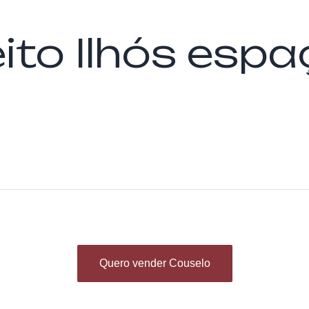
eito Ilhós es
Quero vender Couselo