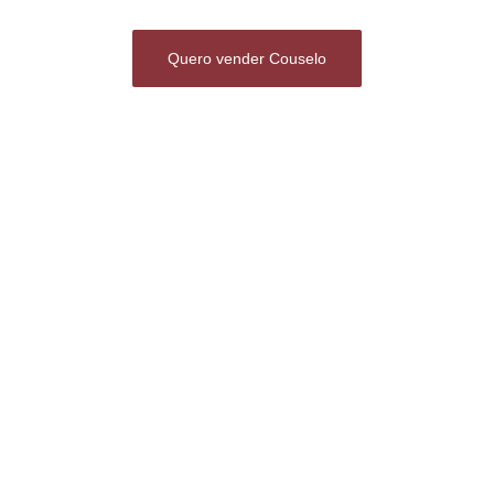
Quero vender Couselo
A Couselo representa a tradição e inovação em acessórios para
cortinas. Com processos modernizados e sustentaveis,
entregamos soluções que unem alta tecnologia e
modernidade para transformar ambientes excelência.