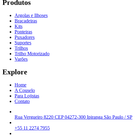
Produtos
Argolas e Ilhoses
Braçadeiras
Kits
Ponteiras
Puxadores
Suportes
Trilhos
Trilho Motorizado
Varões
Explore
Home
A Couselo
Para Lojistas
Contato
Rua Vergueiro 8220 CEP 04272-300 Ipiranga São Paulo / SP
+55 11 2274 7955