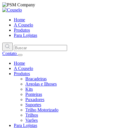
Home
A Couselo
Produtos
Para Lojistas
Contato
Home
A Couselo
Produtos
Braçadeiras
Argolas e Ilhoses
Kits
Ponteiras
Puxadores
Suportes
Trilho Motorizado
Trilhos
Varões
Para Lojistas